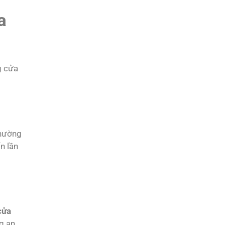
a
g cửa
thường
n lần
cửa
g an