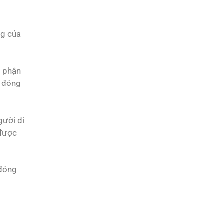
ng của
ộ phận
g đóng
gười di
 được
 đóng