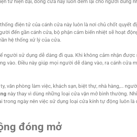
ện tử hiện đại, dòng cửa này luôn đem lại cho người dùng n
thống điện tử của cánh cửa này luôn là nơi chủ chốt quyết đ
gười đến gần cánh cửa, bộ phận cảm biến nhiệt sẽ hoạt độn
phần hệ thống xử lý của cửa.
để người sử dụng dễ dàng đi qua. Khi không cảm nhận được 
óng vào. Điều này giúp mọi người dễ dàng vào, ra cánh cửa 
ty, văn phòng làm việc, khách sạn, biệt thự, nhà hàng,… ngườ
ộng
này thay vì dùng những loại cửa vặn mở bình thường. N
ại trong ngày nên việc sử dụng loại cửa kính tự động luôn là 
động đóng mở