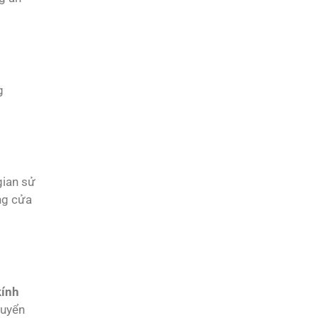
g
gian sử
ng cửa
kính
huyển