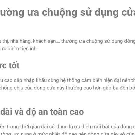
thường ưa chuộng sử dụng cử
iêu thị, nhà hàng, khách sạn,… thường ưa chuộng sử dụng dòn
ưu điểm tiện ích:
c tốt
iệu cao cấp nhập khẩu cùng hệ thống cảm biến hiện đại nên 
 chống chịu của dòng cửa này thường cao hơn gấp ba đến bố
 dài và độ an toàn cao
ền trong thời gian dài sử dụng là ưu điểm nổi bật của dòng
h cường lực nung ở mức nhiệt độ cao nên dòng cửa này vô cùn