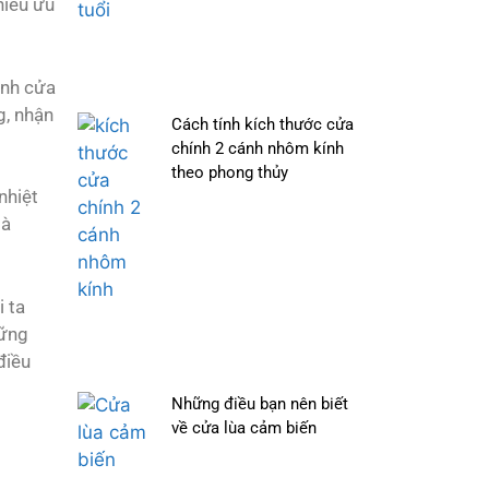
hiều ưu
ịnh cửa
g, nhận
Cách tính kích thước cửa
chính 2 cánh nhôm kính
theo phong thủy
nhiệt
mà
i ta
hững
điều
Những điều bạn nên biết
về cửa lùa cảm biến