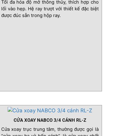
Tối đa hóa độ mở thông thủy, thích hợp cho
lối vào hẹp. Hệ ray trượt với thiết kế đặc biệt
được đúc sẵn trong hộp ray.
CỬA XOAY NABCO 3/4 CÁNH RL-Z
Cửa xoay trục trung tâm, thường được gọi là
“cửa xoay ba và bốn cánh”, là cửa xoay chất