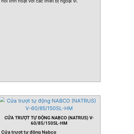
nối linh hoạt với các thiết bị ngoại vi.
CỬA TRƯỢT TỰ ĐỘNG NABCO (NATRUS) V-
60/85/150SL-HM
Cửa trượt tự động Nabco