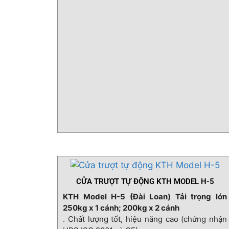
dụng điều hoà không khí trung tâm hoặc
muốn ngăn chặn tối đa bụi và gió từ bên
ngoài.
CỬA TRƯỢT TỰ ĐỘNG KTH MODEL H-5
KTH Model H-5 (Đài Loan) Tải trọng lớn
250kg x 1 cánh; 200kg x 2 cánh
. Chất lượng tốt, hiệu năng cao (chứng nhận