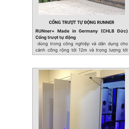
CỔNG TRƯỢT TỰ ĐỘNG RUNNER
RUNner+ Made in Germany (CHLB Đức)
Cổng trượt tự động
dùng trong công nghiệp và dân dụng cho
cánh cổng rộng tới 12m và trọng lượng tới
800kg. Sản phẩm
“Made in Germany”
chú trọng về chất lượng, sản phẩm sở hữu
công nghệ cao, dịch vụ tốt