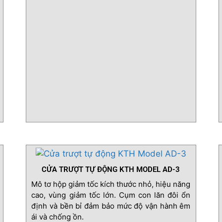
showroom, siêu thị, garage ô tô ma còn được
sử dụng rộng rãi trong các nhà máy, phòng
thí nghiệm…
CỬA TRƯỢT TỰ ĐỘNG KTH MODEL AD-3
Mô tơ hộp giảm tốc kích thước nhỏ, hiệu năng
cao, vùng giảm tốc lớn. Cụm con lăn đôi ổn
định và bền bỉ đảm bảo mức độ vận hành êm
ái và chống ồn.