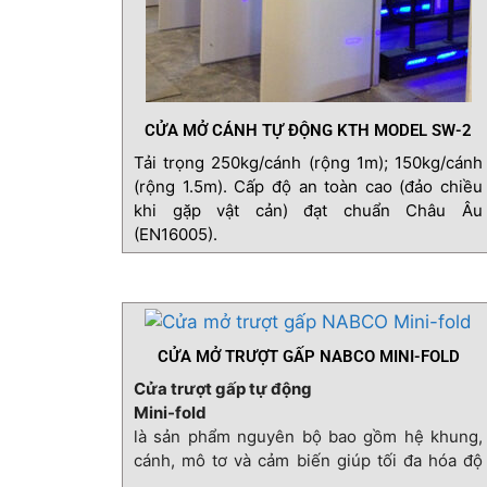
CỬA MỞ CÁNH TỰ ĐỘNG KTH MODEL SW-2
Tải trọng 250kg/cánh (rộng 1m); 150kg/cánh
(rộng 1.5m). Cấp độ an toàn cao (đảo chiều
khi gặp vật cản) đạt chuẩn Châu Âu
(EN16005).
CỬA MỞ TRƯỢT GẤP NABCO MINI-FOLD
Cửa trượt gấp tự động
Mini-fold
là sản phẩm nguyên bộ bao gồm hệ khung,
cánh, mô tơ và cảm biến giúp tối đa hóa độ
mở thông thủy cho lối vào hẹp.