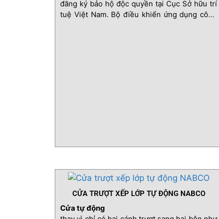
đăng ký bảo hộ độc quyền tại Cục Sở hữu trí
tuệ Việt Nam. Bộ điều khiển ứng dụng công
nghệ Châu Âu, tích hợp với mô tơ có hộp số
giúp cửa hoạt động thông minh và mạnh mẽ
CỬA TRƯỢT XẾP LỚP TỰ ĐỘNG NABCO
Cửa tự động
thay vì chỉ có hai cánh trượt sang hai bên như