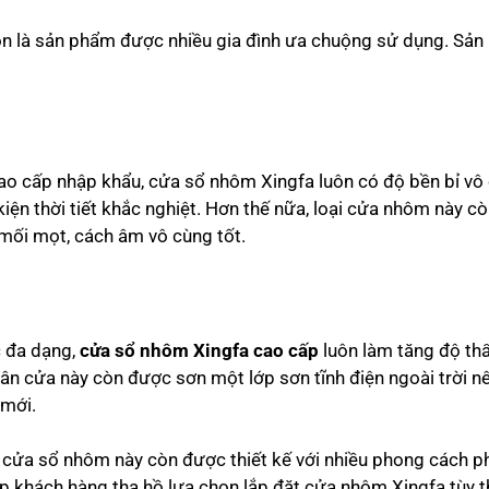
ôn là sản phẩm được nhiều gia đình ưa chuộng sử dụng. Sả
o cấp nhập khẩu, cửa sổ nhôm Xingfa luôn có độ bền bỉ vô
kiện thời tiết khắc nghiệt. Hơn thế nữa, loại cửa nhôm này c
mối mọt, cách âm vô cùng tốt.
c đa dạng,
cửa sổ nhôm Xingfa cao cấp
luôn làm tăng độ t
ân cửa này còn được sơn một lớp sơn tĩnh điện ngoài trời 
 mới.
 cửa sổ nhôm này còn được thiết kế với nhiều phong cách 
iúp khách hàng tha hồ lựa chọn lắp đặt cửa nhôm Xingfa tùy 