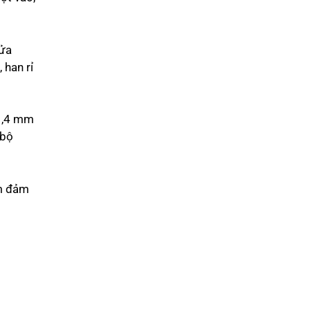
cửa
 han rỉ
 1,4 mm
 bộ
ểm đảm