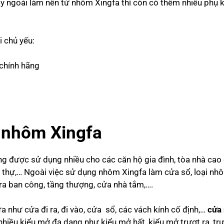
y ngoài làm nên từ nhôm Xingfa thì còn có thêm nhiều phụ k
 chủ yếu:
chính hãng
 nhôm Xingfa
g được sử dụng nhiều cho các căn hộ gia đình, tòa nhà cao 
t thự,… Ngoài việc sử dụng nhôm Xingfa làm cửa sổ, loại nh
 ra ban công, tầng thượng, cửa nhà tắm,….
 như cửa đi ra, đi vào, cửa sổ, các vách kính cố định,…
cửa
 nhiều kiểu mở đa dạng như kiểu mở hất, kiểu mở trượt ra, trư