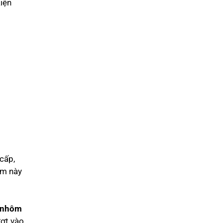
iện
cấp,
ôm này
 nhôm
ợt vào,