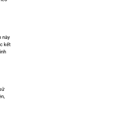
m này
c kết
inh
 sử
ên,