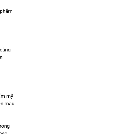
n phẩm
 cùng
òn
hẩm mỹ
nên màu
phong
theo