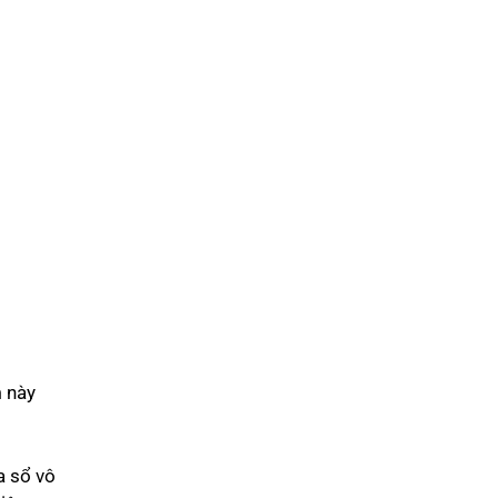
m này
a sổ vô