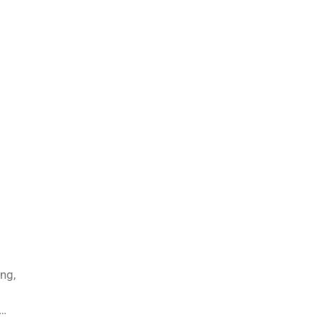
ng,
p…