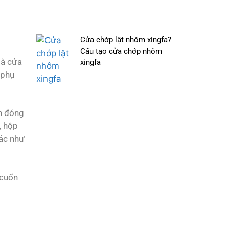
Cửa chớp lật nhôm xingfa?
Cấu tạo cửa chớp nhôm
à cửa
xingfa
 phụ
nh đóng
, hộp
khác như
cuốn