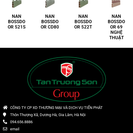
NAN
NAN
NAN
NAN
BOSSDO
BOSSDO
BOSSDO
BOSSDO
OR 521S
OR CD80
OR 522T
OR 69
NGHỆ
THUẬT
CÔNG TY CP XD THƯƠNG MẠI VÀ DỊCH VỤ TIẾN PHÁT
Thôn Thượng Xã, Dương Hà, Gia Lâm, Hà Nội
094.656.8886
email