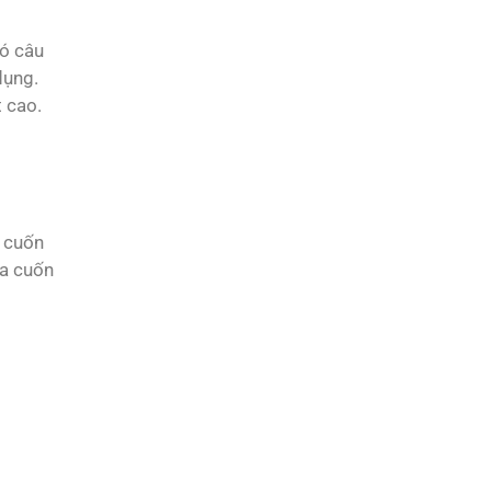
có câu
dụng.
 cao.
a cuốn
ửa cuốn