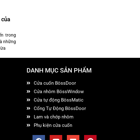
 của
ến trong
 là những
Vừa
DANH MỤC SẢN PHẨM
Cửa cuốn BössDoor
Cửa nhôm BössWindow
Cửa tự động BössMatic
Cổng Tự Động BössDoor
Lam và chớp nhôm
Phụ kiện cửa cuốn