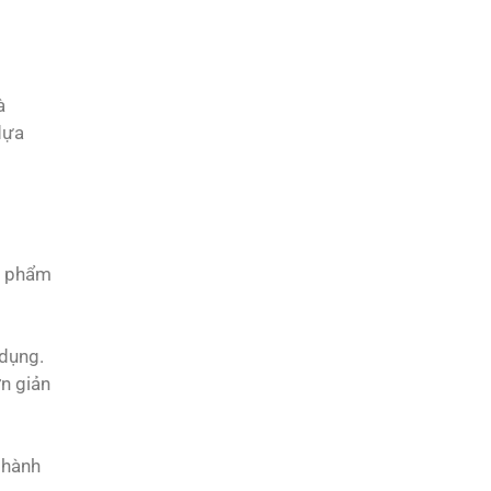
à
dựa
ản phẩm
 dụng.
ơn giản
 hành