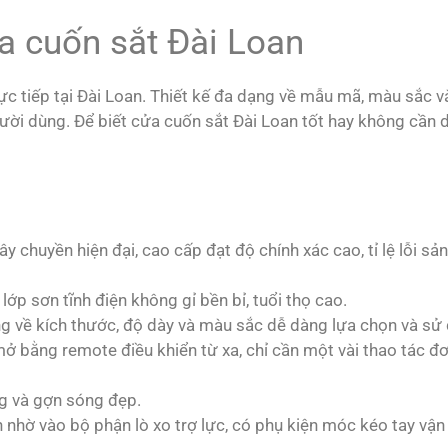
a cuốn sắt Đài Loan
c tiếp tại Đài Loan. Thiết kế đa dạng về mẫu mã, màu sắc v
ời dùng. Để biết cửa cuốn sắt Đài Loan tốt hay không cần 
y chuyền hiện đại, cao cấp đạt độ chính xác cao, tỉ lệ lỗi s
lớp sơn tĩnh điện không gỉ bền bỉ, tuổi thọ cao.
ng về kích thước, độ dày và màu sắc dễ dàng lựa chọn và sử
ở bằng remote điều khiển từ xa, chỉ cần một vài thao tác đ
g và gợn sóng đẹp.
ồn nhờ vào bộ phận lò xo trợ lực, có phụ kiện móc kéo tay vận