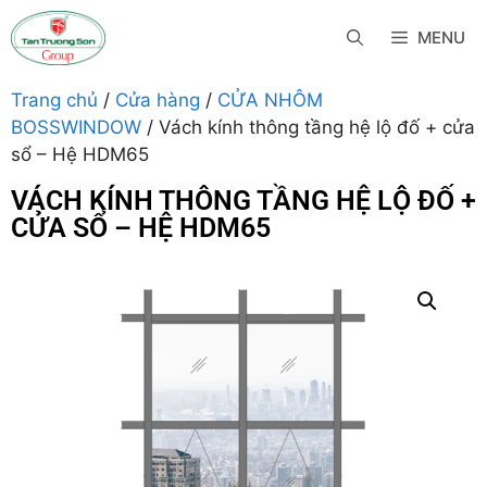
MENU
Trang chủ
/
Cửa hàng
/
CỬA NHÔM
BOSSWINDOW
/ Vách kính thông tầng hệ lộ đố + cửa
sổ – Hệ HDM65
VÁCH KÍNH THÔNG TẦNG HỆ LỘ ĐỐ +
CỬA SỔ – HỆ HDM65