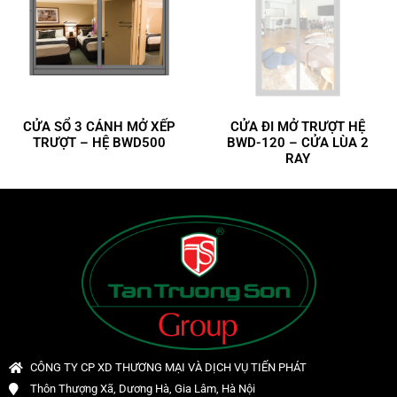
CỬA SỔ 3 CÁNH MỞ XẾP
CỬA ĐI MỞ TRƯỢT HỆ
TRƯỢT – HỆ BWD500
BWD-120 – CỬA LÙA 2
RAY
CÔNG TY CP XD THƯƠNG MẠI VÀ DỊCH VỤ TIẾN PHÁT
Thôn Thượng Xã, Dương Hà, Gia Lâm, Hà Nội