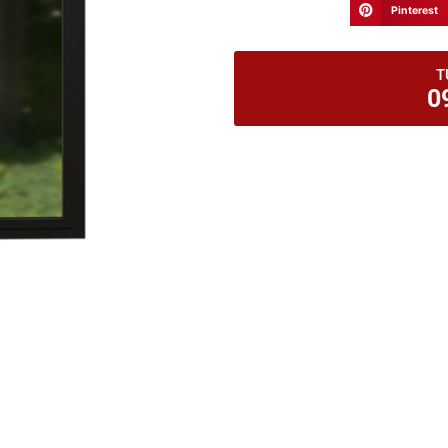
Pinterest
T
0