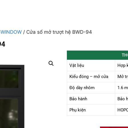
SWINDOW
/ Cửa sổ mở trượt hệ BWD-94
94
TH
Vật liệu
Hợp 
Kiểu đóng – mở cửa
Mở tr
Độ dày nhôm
1.6 
Bảo hành
Bảo h
Phụ kiện
HOP