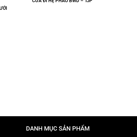
CỬA ĐI HỆ PHÀO BWD – TJP
ƯỚI
DANH MỤC SẢN PHẨM