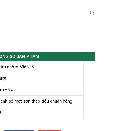
ÔNG SỐ SẢN PHẨM
kim nhôm 6063T5
ượt
mm ±5%
ành bề mặt sơn theo tiêu chuẩn hãng
O