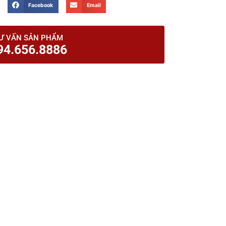
Facebook
Email
Ư VẤN SẢN PHẨM
94.656.8886