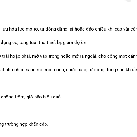
i ưu hóa lực mô tơ, tự động dừng lại hoặc đảo chiều khi gặp vật cả
ộng cơ, tăng tuổi thọ thiết bị, giảm độ ồn.
ể mở trái hoặc phải, mở vào trong hoặc mở ra ngoài, cho cổng một cán
i đặt như chức năng mở một cánh, chức năng tự động đóng sau khoản
 chống trộm, gió bão hiệu quả.
ng trường hợp khẩn cấp.