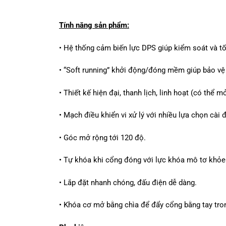
Tính năng sản phẩm:
• Hệ thống cảm biến lực DPS giúp kiểm soát và tố
• “Soft running” khởi động/đóng mềm giúp bảo vệ đ
• Thiết kế hiện đại, thanh lịch, linh hoạt (có th
• Mạch điều khiển vi xử lý với nhiều lựa chọn cà
• Góc mở rộng tới 120 độ.
• Tự khóa khi cổng đóng với lực khóa mô tơ khỏe
• Lắp đặt nhanh chóng, đấu điện dễ dàng.
• Khóa cơ mở bằng chìa để đẩy cổng bằng tay tro