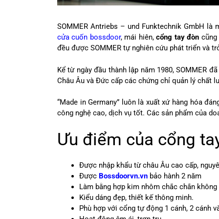
SOMMER Antriebs – und Funktechnik GmbH là một
cửa cuốn bossdoor
, mái hiên,
cổng tay đòn
cũng 
đều được SOMMER tự nghiên cứu phát triển và trở 
Kể từ ngày đầu thành lập năm 1980, SOMMER đã nh
Châu Âu và Đức cấp các chứng chỉ quản lý chất lư
“Made in Germany” luôn là xuất xứ hàng hóa đáng
công nghệ cao, dịch vụ tốt. Các sản phẩm của do
Ưu điểm của cổng ta
Được nhập khẩu từ châu Âu cao cấp, nguyê
Được
Bossdoorvn.vn
bảo hành 2 năm
Làm bằng hợp kim nhôm chắc chắn không gỉ,
Kiểu dáng đẹp, thiết kế thông minh.
Phù hợp với cổng tự động 1 cánh, 2 cánh v
Hoạt động êm ái, trơn tru.