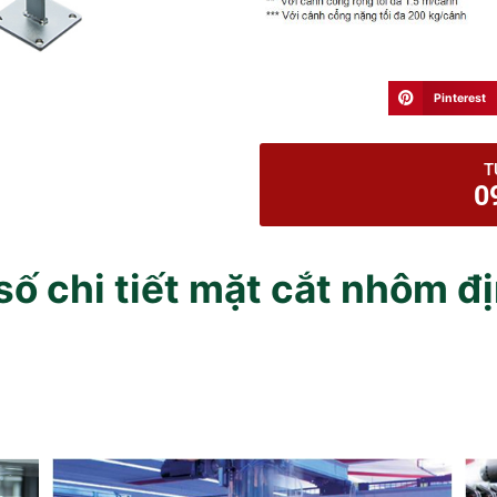
Pinterest
T
0
ố chi tiết mặt cắt nhôm đ