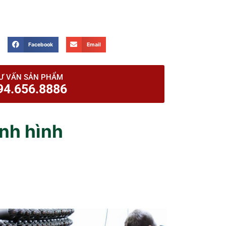
Facebook
Email
Ư VẤN SẢN PHẨM
94.656.8886
ịnh hình