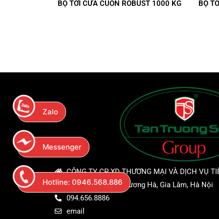
BỘ TỜI CỬA CUỐN ROBUST 1000 KG
BỘ T
Zalo
Messenger
CÔNG TY CP XD THƯƠNG MẠI VÀ DỊCH VỤ TI
Hotline
: 0946.568.886
Thôn Thượng Xã, Dương Hà, Gia Lâm, Hà Nội
094.656.8886
email