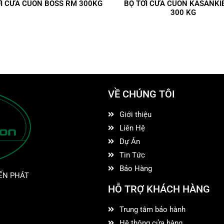
ỜI CỬA CUỐN BOSS RM 300KG
BỘ TỜI CỬA CUỐN KASANKIE
300 KG
VỀ CHÚNG TÔI
Giới thiệu
Liên Hệ
Dự Án
Tin Tức
Bảo Hàng
ẾN PHÁT
HỖ TRỢ KHÁCH HÀNG
Trung tâm bảo hành
Hệ thông cửa hàng