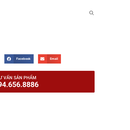
Facebook
Email
Ư VẤN SẢN PHẨM
94.656.8886