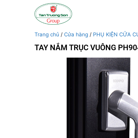
Trang chủ
/
Cửa hàng
/
PHỤ KIỆN CỬA 
TAY NẮM TRỤC VUÔNG PH90