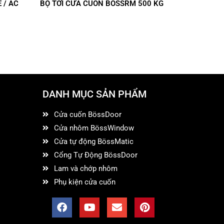
 / AC
BỘ TỜI CỬA CUỐN BOSSRM 500 KG
DANH MỤC SẢN PHẨM
Cửa cuốn BössDoor
Cửa nhôm BössWindow
Cửa tự động BössMatic
Cổng Tự Động BössDoor
Lam và chớp nhôm
Phụ kiện cửa cuốn