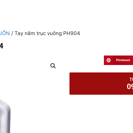
CUỐN
/ Tay nắm trục vuông PH904
4
Pinterest
T
0