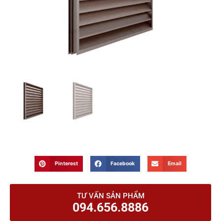
Pinterest
Facebook
Email
TƯ VẤN SẢN PHẨM
094.656.8886