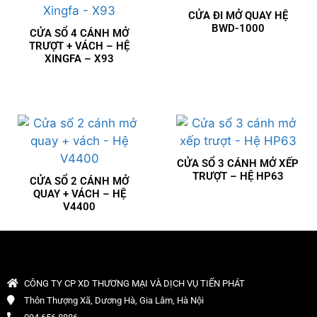
CỬA ĐI MỞ QUAY HỆ
BWD-1000
CỬA SỔ 4 CÁNH MỞ
TRƯỢT + VÁCH – HỆ
XINGFA – X93
CỬA SỔ 3 CÁNH MỞ XẾP
TRƯỢT – HỆ HP63
CỬA SỔ 2 CÁNH MỞ
QUAY + VÁCH – HỆ
V4400
CÔNG TY CP XD THƯƠNG MẠI VÀ DỊCH VỤ TIẾN PHÁT
Thôn Thượng Xã, Dương Hà, Gia Lâm, Hà Nội