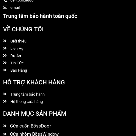
094.656.8886
email
Trung tâm bảo hành toàn quốc
VỀ CHÚNG TÔI
Giới thiệu
Liên Hệ
Dự Án
Tin Tức
Bảo Hàng
HỖ TRỢ KHÁCH HÀNG
Trung tâm bảo hành
Hệ thông cửa hàng
DANH MỤC SẢN PHẨM
Cửa cuốn BössDoor
Cửa nhôm BössWindow