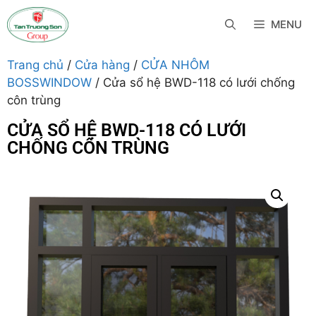
MENU
Trang chủ
/
Cửa hàng
/
CỬA NHÔM
BOSSWINDOW
/ Cửa sổ hệ BWD-118 có lưới chống
côn trùng
CỬA SỔ HỆ BWD-118 CÓ LƯỚI
CHỐNG CÔN TRÙNG